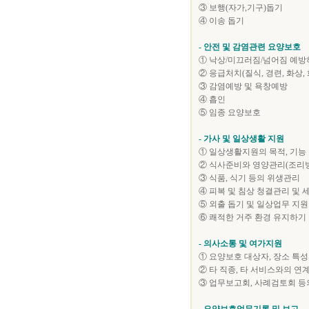
③ 보행(자가,기구)돕기
④ 이송 돕기
- 안전 및 감염관련 요양보호
① 낙상/미끄러짐/넘어짐 예방
② 응급처치(질식, 경련, 화상,
③ 감염예방 및 욕창예방
④ 흡인
⑤ 임종 요양보호
- 가사 및 일상생활 지원
① 일상생활지원의 목적, 기능
② 식사준비와 영양관리(조리방
③ 식품, 식기 등의 위생관리
④ 피복 및 침상 청결관리 및 
⑤ 외출 돕기 및 일상업무 지원
⑥ 쾌적한 거주 환경 유지하기
- 의사소통 및 여가지원
① 요양보호 대상자, 장소 특
② 타 직종, 타 서비스와의 연
③ 업무보고회, 사례검토회 등